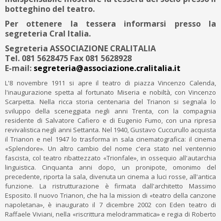
botteghino del teatro.
Per ottenere la tessera informarsi presso la
segreteria Cral Italia.
Segreteria ASSOCIAZIONE
CRALITALIA
Tel.
081 5628475
Fax
081 5628928
E-mail:
segreteria@associazione.cralitalia.it
L'8 novembre 1911 si apre il teatro di piazza Vincenzo Calenda,
l'inaugurazione spetta al fortunato Miseria e nobiltà, con Vincenzo
Scarpetta. Nella ricca storia centenaria del Trianon si segnala lo
sviluppo della sceneggiata negli anni Trenta, con la compagnia
residente di Salvatore Cafiero e di Eugenio Fumo, con una ripresa
revivalistica negli anni Settanta. Nel 1940, Gustavo Cuccurullo acquista
il Trianon e nel 1947 lo trasforma in sala cinematografica: il cinema
«Splendore». Un altro cambio del nome c'era stato nel ventennio
fascista, col teatro ribattezzato «Trionfale», in ossequio all'autarchia
linguistica. Cinquanta anni dopo, un pronipote, omonimo del
precedente, riporta la sala, divenuta un cinema a luci rosse, all'antica
funzione. La ristrutturazione è firmata dall'architetto Massimo
Esposito. Il nuovo Trianon, che ha la mission di «teatro della canzone
napoletana», è inaugurato il 7 dicembre 2002 con Eden teatro di
Raffaele Viviani, nella «riscrittura melodrammatica» e regia di Roberto