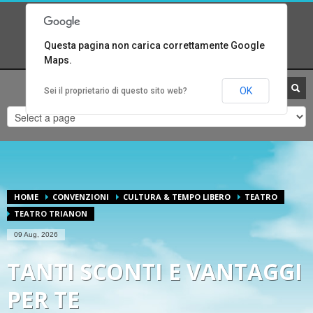
UFFICI CRALITALIA
1
2
3
CONTATTA
CONTATTA
CONTATTA
Questa pagina non carica correttamente Google
SEGRETERIA.
UFFICIO CONVENZIONI.
UFFICIO PRESIDENZA.
Maps.
Per qualsiasi altro tipo di problema invia un email ad
OK
Sei il proprietario di questo sito web?
assistenza@cralitalia.it
ORARI DI APERTURA
Lun-Ven 09:00 - 13:00
HOME
CONVENZIONI
CULTURA & TEMPO LIBERO
TEATRO
TEATRO TRIANON
09 Aug, 2026
TANTI SCONTI E VANTAGGI
PER TE