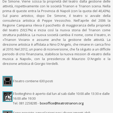
De Simone. Viene scissa la proprietà del teatro dalla gestione delle
attività, rispettivamente con le società Trianon e Trianon scena. Nella
prima di queste entra la Provincia di Napoli (con la quota del 40,43%).
Sul piano artistico, dopo De Simone, il teatro si avvale della
consulenza artistica di Peppe Vessicchio. Nell'aprile del 2006 la
Regione Campania rileva il pacchetto di maggioranza della proprietà
del teatro (59,57%) e inizia così la nuova storia del Trianon come
struttura pubblica. La nuova società cambia il nome, come il teatro, in
«Trianon Viviani» e assume anche la gestione delle attività. La
direzione artistica è affidata a Nino D'Angelo, che rimane in carica fino
al 2010. Nel 2012, un piano di riconversione, che fa sèguito a un difficile
periodo di crisi finanziaria, stabilisce la nuova mission di «teatro della
musica a Napoli», con la presidenza di Maurizio D'Angelo e la
direzione artistica di Giorgio Verdelli.
Il teatro contiene 630 posti
Il botteghino è aperto dal lun al sab dalle 10:00 alle 13:30 e dalle
16:00 alle 19:30
Tel. 081 2258285 -
boxoffice@teatrotrianon.org
Sono previste agevolazioni per i diversamenti abili