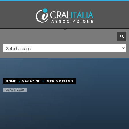
UFFICI CRALITALIA
1
2
3
CONTATTA
CONTATTA
CONTATTA
SEGRETERIA.
UFFICIO CONVENZIONI.
UFFICIO PRESIDENZA.
Per qualsiasi altro tipo di problema invia un email ad
assistenza@cralitalia.it
ORARI DI APERTURA
Lun-Ven 09:00 - 13:00
HOME
MAGAZINE
IN PRIMO PIANO
08 Aug, 2026