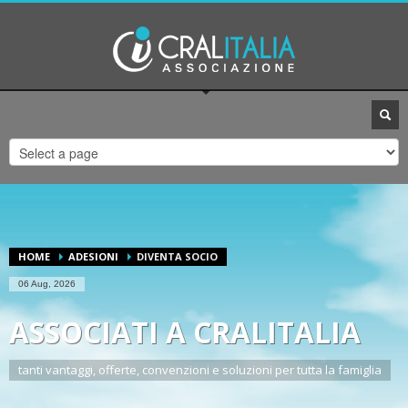
UFFICI CRALITALIA
1
2
3
CONTATTA
CONTATTA
CONTATTA
SEGRETERIA.
UFFICIO CONVENZIONI.
UFFICIO PRESIDENZA.
Per qualsiasi altro tipo di problema invia un email ad
assistenza@cralitalia.it
ORARI DI APERTURA
Lun-Ven 09:00 - 13:00
HOME
ADESIONI
DIVENTA SOCIO
06 Aug, 2026
ASSOCIATI A CRALITALIA
tanti vantaggi, offerte, convenzioni e soluzioni per tutta la famiglia