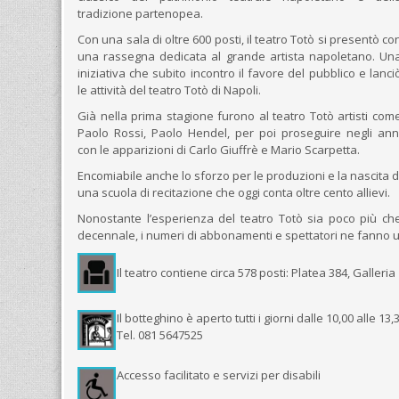
tradizione partenopea.
Con una sala di oltre 600 posti, il teatro Totò si presentò co
una rassegna dedicata al grande artista napoletano. Un
iniziativa che subito incontro il favore del pubblico e lanci
le attività del teatro Totò di Napoli.
Già nella prima stagione furono al teatro Totò artisti com
Paolo Rossi, Paolo Hendel, per poi proseguire negli ann
con le apparizioni di Carlo Giuffrè e Mario Scarpetta.
Encomiabile anche lo sforzo per le produzioni e la nascita d
una scuola di recitazione che oggi conta oltre cento allievi.
Nonostante l’esperienza del teatro Totò sia poco più ch
decennale, i numeri di abbonamenti e spettatori ne fanno uno 
Il teatro contiene circa 578 posti: Platea 384, Galleria
Il botteghino è aperto tutti i giorni dalle 10,00 alle 13
Tel. 081 5647525
Accesso facilitato e servizi per disabili