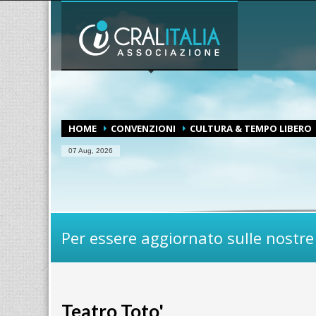
UFFICI CRALITALIA
1
2
CONTATTA SEGRETERIA.
CONTA
Per qualsiasi altro tipo di problema invia un email ad
assist
HOME
CONVENZIONI
CULTURA & TEMPO LIBERO
07 Aug, 2026
Per essere aggiornato sulle nostre 
Teatro Toto'