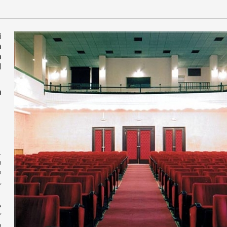
i
a
a
l
a
.
a
o
,
e
”
a