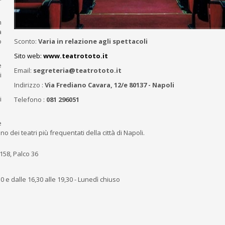
n
a
ò
Sconto:
Varia in relazione agli spettacoli
Sito web:
www.teatrototo.it
e
Email:
segreteria@teatrototo.it
i
Indirizzo :
Via Frediano Cavara, 12/e 80137 - Napoli
i
Telefono :
081 296051
e
dei teatri più frequentati della città di Napoli.
 158, Palco 36
,30 e dalle 16,30 alle 19,30 - Lunedì chiuso