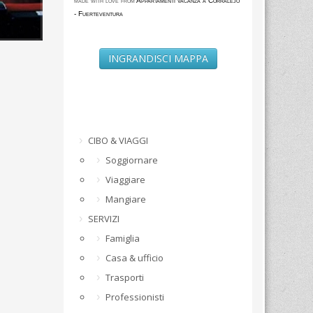
made with love from
Appartamenti vacanza a Corralejo
- Fuerteventura
INGRANDISCI MAPPA
CIBO & VIAGGI
Soggiornare
Viaggiare
Mangiare
SERVIZI
Famiglia
Casa & ufficio
Trasporti
Professionisti