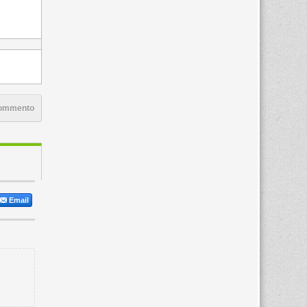
commento
Email