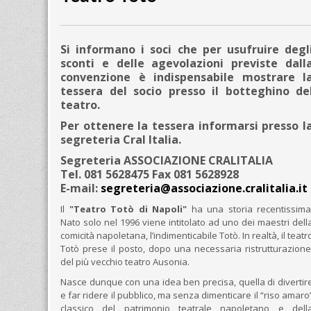
Si informano i soci che per usufruire degl
sconti e delle agevolazioni previste dall
convenzione è indispensabile mostrare l
tessera del socio presso il botteghino de
teatro.
Per ottenere la tessera informarsi presso l
segreteria Cral Italia.
Segreteria ASSOCIAZIONE
CRALITALIA
Tel.
081 5628475
Fax
081 5628928
E-mail:
segreteria@associazione.cralitalia.it
Il
"Teatro Totò
di Napoli"
ha una storia recentissima
Nato solo nel 1996 viene intitolato ad uno dei maestri dell
comicità napoletana, l’indimenticabile Totò. In realtà, il teatr
Totò prese il posto, dopo una necessaria ristrutturazione
del più vecchio teatro Ausonia.
Nasce dunque con una idea ben precisa, quella di divertir
e far ridere il pubblico, ma senza dimenticare il “riso amaro
classico del patrimonio teatrale napoletano e dell