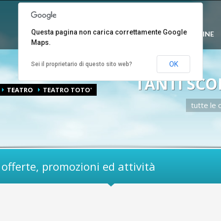
3
TTA UFFICIO CONVENZIONI.
CONTATTA UFFICIO PRESIDENZA.
Questa pagina non carica correttamente Google
CRALITALIA
PROGETTI
MAGAZINE
Maps.
enza@cralitalia.it
OK
Sei il proprietario di questo sito web?
TANTI SCO
TEATRO
TEATRO TOTO'
tutte le 
offerte, promozioni ed attività