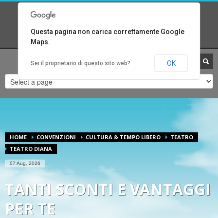
UFFICI CRALITALIA
1
2
3
CONTATTA
CONTATTA
CONTATTA
Questa pagina non carica correttamente Google
SEGRETERIA.
UFFICIO CONVENZIONI.
UFFICIO PRESIDENZA.
Maps.
Per qualsiasi altro tipo di problema invia un email ad
OK
Sei il proprietario di questo sito web?
assistenza@cralitalia.it
ORARI DI APERTURA
Lun-Ven 09:00 - 13:00
HOME
CONVENZIONI
CULTURA & TEMPO LIBERO
TEATRO
TEATRO DIANA
07 Aug, 2026
TANTI SCONTI E VANTAGGI
PER TE