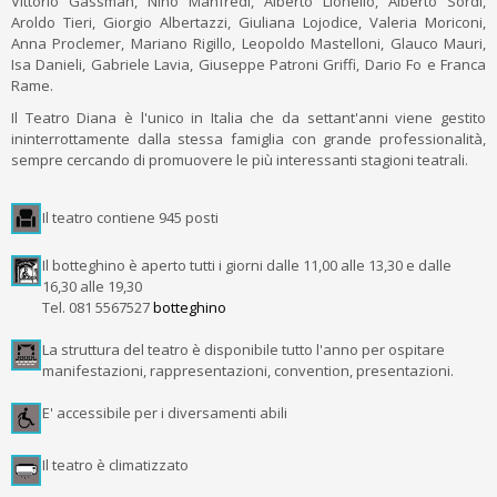
Vittorio Gassman, Nino Manfredi, Alberto Lionello, Alberto Sordi,
Aroldo Tieri, Giorgio Albertazzi, Giuliana Lojodice, Valeria Moriconi,
Anna Proclemer, Mariano Rigillo, Leopoldo Mastelloni, Glauco Mauri,
Isa Danieli, Gabriele Lavia, Giuseppe Patroni Griffi, Dario Fo e Franca
Rame.
Il Teatro Diana è l'unico in Italia che da settant'anni viene gestito
ininterrottamente dalla stessa famiglia con grande professionalità,
sempre cercando di promuovere le più interessanti stagioni teatrali.
Il teatro contiene 945 posti
Il botteghino è aperto tutti i giorni dalle 11,00 alle 13,30 e dalle
16,30 alle 19,30
Tel. 081 5567527
botteghino
La struttura del teatro è disponibile tutto l'anno per ospitare
manifestazioni, rappresentazioni, convention, presentazioni.
E' accessibile per i diversamenti abili
Il teatro è climatizzato