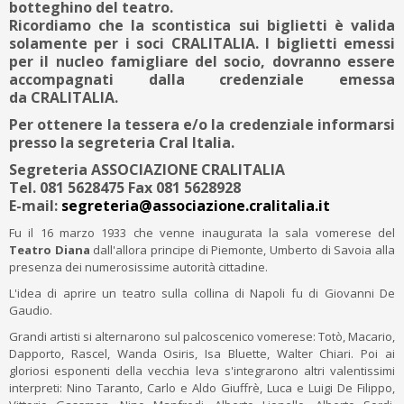
botteghino del teatro.
Ricordiamo che la scontistica sui biglietti è valida
solamente per i soci
CRALITALIA
. I biglietti emessi
per il nucleo famigliare del socio, dovranno essere
accompagnati dalla credenziale emessa
da
CRALITALIA
.
Per ottenere la tessera e/o la credenziale informarsi
presso la segreteria Cral Italia.
Segreteria ASSOCIAZIONE
CRALITALIA
Tel.
081 5628475
Fax
081 5628928
E-mail:
segreteria@associazione.cralitalia.it
Fu il 16 marzo 1933 che venne inaugurata la sala vomerese del
Teatro Diana
dall'allora principe di Piemonte, Umberto di Savoia alla
presenza dei numerosissime autorità cittadine.
L'idea di aprire un teatro sulla collina di Napoli fu di Giovanni De
Gaudio.
Grandi artisti si alternarono sul palcoscenico vomerese: Totò, Macario,
Dapporto, Rascel, Wanda Osiris, Isa Bluette, Walter Chiari. Poi ai
gloriosi esponenti della vecchia leva s'integrarono altri valentissimi
interpreti: Nino Taranto, Carlo e Aldo Giuffrè, Luca e Luigi De Filippo,